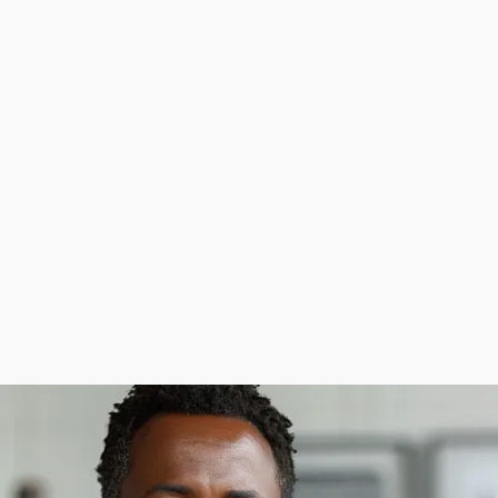
Zabezpiecz swoją
finansową przyszłość już
dziś!
Przejmij kontrolę nad swoją finansową
przyszłością. Skontaktuj się z nami już dziś,
aby odkryć spersonalizowane strategie
finansowe, które otworzą drogę do sukcesu.
SKONTAKTUJ SIĘ Z NAMI
SKONTAKTUJ SIĘ Z NAMI